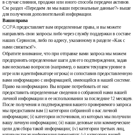
в случае слияния, продажи или иного способа передачи активов.
См. раздел «Передаем ли мы ваши персональные данные?» выше
для получения дополнительной информации.
Ваши права
CCPA предоставляет вам определенные права, и вы можете
направлять свои запросы либо через службу поддержки в составе
наших Сервисов, либо по адресу, указанному в разделе «Как с
нами связаться?».
Обратите внимание, что при отправке вами запроса мы можем
предпринять определенные шаги для его подтверждения, задав
вам несколько вопросов (например, о вашем текущем уровне в
игре или идентификаторе игрока) и сопоставив предоставленную
вами информацию с информацией, имеющейся в нашей системе.
Право на информацию. Вы вправе потребовать от нас
предоставить определенные сведения о собранной нами вашей
личной информации и ее использовании за последние 12 месяцев.
После получения и подтверждения вашего проверяемого запроса
мы предоставим вам (i) категории собранной о вас личной
информации; (ii) категории источников, из которых мы получили
вашу личную информацию; (iii) наши деловые или коммерческие
цели для сбора такой информации; (iv) категории третьих лиц,
которым такая информация передается; (v) категории вашей