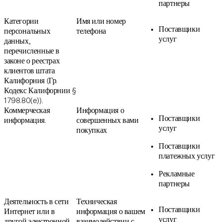
партнеры
Категории
Имя или номер
Поставщики
персональных
телефона
услуг
данных,
перечисленные в
законе о реестрах
клиентов штата
Калифорния (Гр.
Кодекс Калифорнии §
1798.80(e)).
Коммерческая
Информация о
Поставщики
информация.
совершенных вами
услуг
покупках
Поставщики
платежных услуг
Рекламные
партнеры
Деятельность в сети
Техническая
Поставщики
Интернет или в
информация о вашем
услуг
другой электронной
взаимодействии с